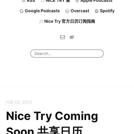
RSS
NiCE TRY 展
Apple Podcasts
Google Podcasts
Overcast
Spotify
Nice Try 官方日历订阅指南
FEB 02, 2023
Nice Try Coming
Soon 共享日历