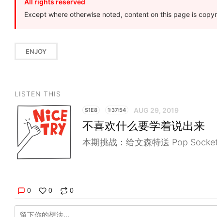
All rights reserved
Except where otherwise noted, content on this page is copyr
ENJOY
LISTEN THIS
AUG 29, 2019
S1E8
1:37:54
不喜欢什么要学着说出来
本期挑战：给文森特送 Pop Socket