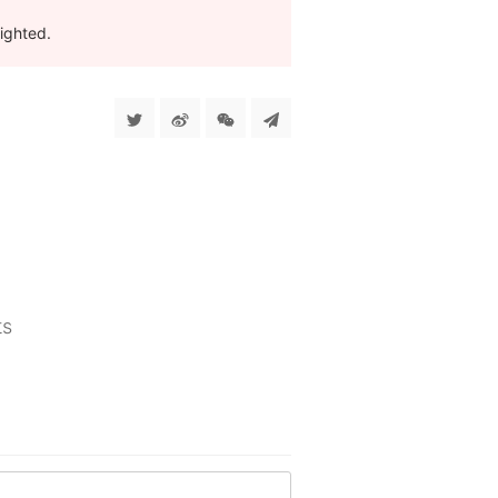
ighted.
s