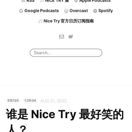
RSS
NiCE TRY 展
Apple Podcasts
Google Podcasts
Overcast
Spotify
Nice Try 官方日历订阅指南
AUG 31, 2022
S1E120
1:29:04
谁是 Nice Try 最好笑的
人？