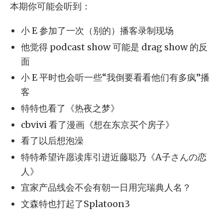
本期你可能会听到：
小 E 参加了一次（别的）播客录制现场
他觉得 podcast show 可能是 drag show 的反
面
小 E 平时也会听一些“我倒要看看他们有多疯”播
客
特特也看了《热夜之梦》
cbvivi 看了漫画《想在东京买个房子》
看了以后想泡澡
特特希望许愿读库引进近藤聪乃《A子さんの恋
人》
宜家产品线会不会有朝一日用完瑞典人名？
文森特也打起了Splatoon3