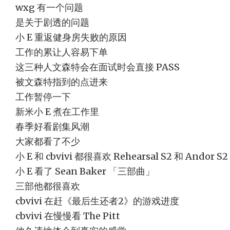
wxg 有一个问题
是关于剧透的问题
小 E 重返健身房失败的原因
工作的累让人容易下单
这三种人文森特会在面试时会直接 PASS
被文森特指到的点进来
工作暂停一下
新米小 E 煮在工作里
春季好看剧集风潮
大家都看了不少
小 E 和 cbvivi 都很喜欢 Rehearsal S2 和 Andor S2
小 E 看了 Sean Baker 「三部曲」
三部他都很喜欢
cbvivi 在赶《最后生还者2》的游戏进度
cbvivi 在慢慢看 The Pitt