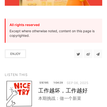
All rights reserved
Except where otherwise noted, content on this page is
copyrighted.
ENJOY
LISTEN THIS
SEP 06, 2025
S1E195
1:04:29
工作越坏，工作越好
本期挑战：做一个新菜