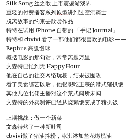
Silk Song 丝之歌 上市震撼游戏界
重轻的付费播客系列
原型
讲到过空洞骑士
脱离故事的约束去欣赏作品
特特在试用 iPhone 自带的 「手记 Journal」
特特和 cbvivi 看了一部他们都很喜欢的电影——
Eephus 高弧慢球
概括电影的那句话，常常离题万里
文森特已忙到无 Happy Hour
他在自己的社交网络玩梗，结果被围攻
看了美食综艺以后，他很想吃正宗的港式猪扒饭
其他几位北佬主播对这个菜式闻所未闻
文森特的外卖测评已经从烧鹅饭变成了猪扒饭
上期挑战：做一个新菜
文森特烤了一种新吐司
cbvivi做了猪油拌粉，冰淇淋加盐花橄榄油