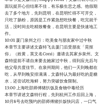
面玩挺开心但结果不佳，有乐极生悲之感。他假期
去了多个地方，先到昆明，在昆明忙得不可开交，
只吃了肠粉，原因是工作紧急想吃快餐，吃完就干
活，没时间去吃精致餐食，在昆明主要是快速地工
作。
10:01 厦门泉州之行：吃美食与朋友家中过中秋
本章节主要讲述文森特飞去厦门后受朋友「晃抠
你」（姓黄，英文名Coni）邀请去其家乡泉州。文
森特提前不请自来要去她家过中秋，得到应允后与
他父母共度佳节。在泉州期间，他们一天到晚都在
吃，从早到晚安排满满，文森特认为最好吃的是糖
水，还尝试吃海鲜，努力突破饮食限制。
13:00 上海吃邵师傅猪扒饭及食物中毒经历
本章节讲述文森特行程，先到杭州工作后回上海，
10月8号去吃预约的邵师傅猪扒饭快闪店，一口气