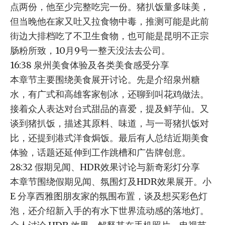
点两份，他至少完整吃完一份。猪扒饭量多味美，
但当晚他在家又吐又拉食物中毒，推测可能是此前
街边大排档吃了不卫生食物，也可能是昆明不正宗
肠粉所致，10月9号一整天没法去公司。
16:38 泉州美食体验及各类美食感受分享
本章节主要围绕美食展开讨论。先是介绍泉州糖
水，有广式和高雄客家刨冰，还聊到叫花鸡做法。
接着众人表达对台式甜品的喜爱，提及鲜芋仙。又
谈到猪扒饭，描述其原料、味道，与一哥猪扒饭对
比，还提到港式洋食焗饭。最后有人总结近期美食
体验，话题还延伸到工作跳槽和广告牌创意。
28:32 假期见闻、HDR效果讨论与新奇彩灯分享
本章节围绕假期见闻、氛围灯及HDR效果展开。小
E 分享西雅图朋友家的氛围布置，谈及想买彩色灯
泡，还介绍新入手的有水下世界流动感的落地灯。