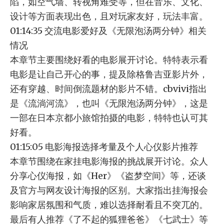
陷，如空气墙、转视角难受等，但在音乐、文化、
设计等方面表现出色，且对玩家友好，玩法丰富。
01:14:35 交流电影爱好及《无限泡汤两分钟》相关
情况
本章节主要围绕好看的电影展开讨论。特特表示看
电影是让自己开心的事，提及除格鲁吉亚影片外，
还有穿越、时间倒流题材的影片不错。cbvivi指出
是《流淌河流》，也叫《无限泡汤两分钟》，这是
一部在日本京都小旅馆拍摄的电影，特特也认可其
好看。
01:15:05 电影海报选择考量及个人心仪影片推荐
本章节围绕在家挂电影海报的挑战展开讨论。众人
分享心仪海报，如《Her》《盗梦空间》等，还谈
及官方与网友设计海报的区别。大家指出挂海报会
影响家居氛围和气质，难以选择耐看且不突兀的。
最后有人推荐《了不起的狐狸爸爸》《七武士》等