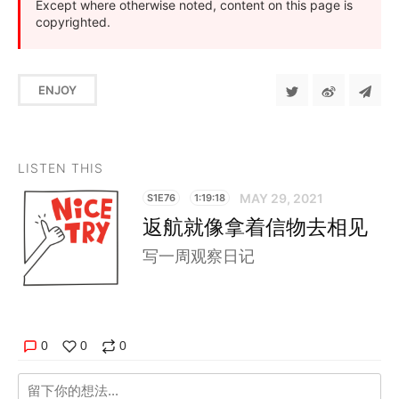
Except where otherwise noted, content on this page is
copyrighted.
ENJOY
LISTEN THIS
MAY 29, 2021
S1E76
1:19:18
返航就像拿着信物去相见
写一周观察日记