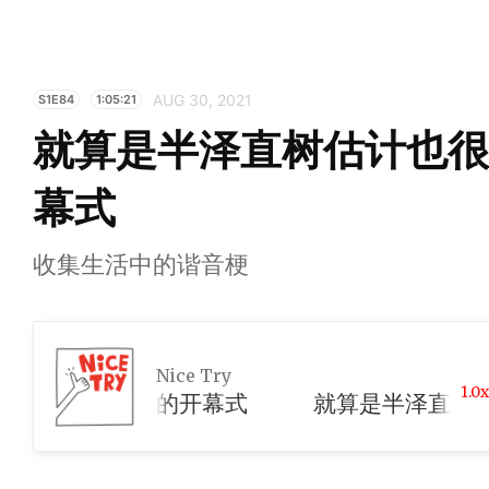
AUG 30, 2021
S1E84
1:05:21
就算是半泽直树估计也很难 
幕式
收集生活中的谐音梗
Nice Try
1.0x
ndle 的开幕式