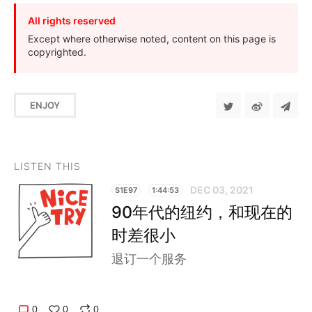
All rights reserved
Except where otherwise noted, content on this page is
copyrighted.
ENJOY
LISTEN THIS
DEC 03, 2021
S1E97
1:44:53
90年代的纽约，和现在的
时差很小
退订一个服务