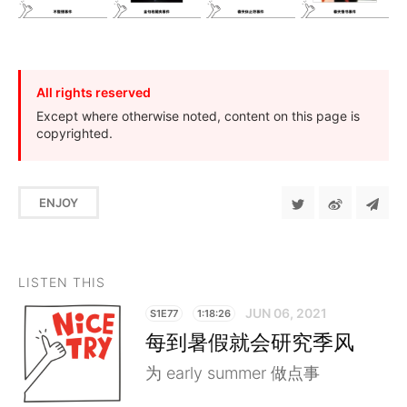
All rights reserved
Except where otherwise noted, content on this page is
copyrighted.
ENJOY
LISTEN THIS
JUN 06, 2021
S1E77
1:18:26
每到暑假就会研究季风
为 early summer 做点事