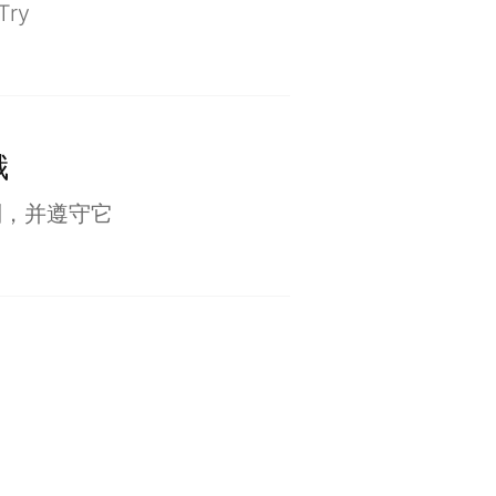
ry
哦
则，并遵守它
）