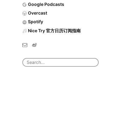
Google Podcasts
Overcast
Spotify
Nice Try 官方日历订阅指南