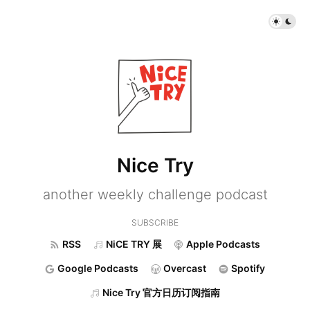
Nice Try
another weekly challenge podcast
SUBSCRIBE
RSS
NiCE TRY 展
Apple Podcasts
Google Podcasts
Overcast
Spotify
Nice Try 官方日历订阅指南