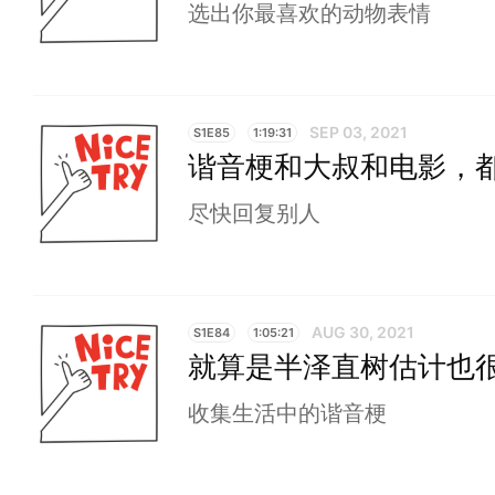
选出你最喜欢的动物表情
SEP 03, 2021
S1E85
1:19:31
谐音梗和大叔和电影，
尽快回复别人
AUG 30, 2021
S1E84
1:05:21
就算是半泽直树估计也很难
收集生活中的谐音梗