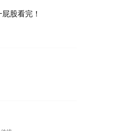
一屁股看完！
？